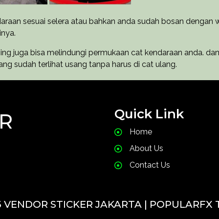
araan sesuai selera atau bahkan anda sudah bosan dengan 
inya.
ing juga bisa melindungi permukaan cat kendaraan anda. da
ang sudah terlihat usang tanpa harus di cat ulang.
Quick Link
R
Home
About Us
Contact Us
3 VENDOR STICKER JAKARTA |
POPULARFX 