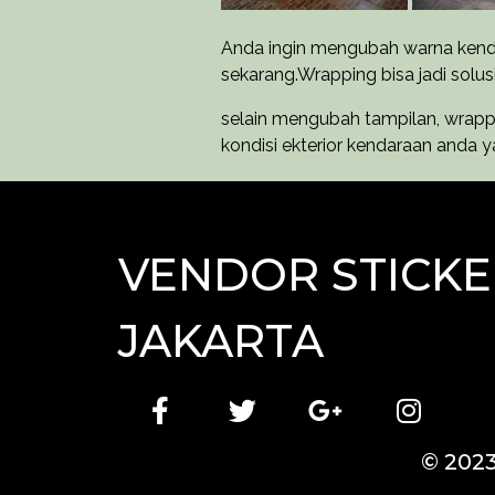
Anda ingin mengubah warna kend
sekarang.Wrapping bisa jadi solus
selain mengubah tampilan, wrapp
kondisi ekterior kendaraan anda y
VENDOR STICKE
JAKARTA
© 202