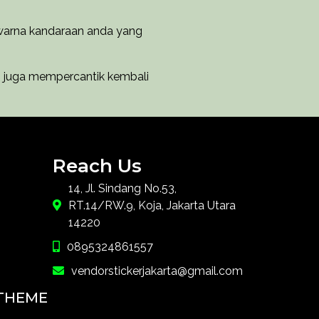
warna kandaraan anda yang
n juga mempercantik kembali
Reach Us
14, Jl. Sindang No.53,
RT.14/RW.9, Koja, Jakarta Utara
14220
0895324861557
vendorstickerjakarta@gmail.com
THEME